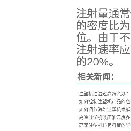
注射量通常
的密度比为
位。由于不
注射速率应
的20%。
相关新闻：
注塑机油温过高怎么办？
如何控制注塑机产品的色
如何调节海雄注塑机锁模
高速注塑机液压油温度多
高速注塑机料筒料管的详