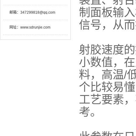
装置、射台
制面板输入
邮箱：
347299818@qq.com
信号，从而
网址：
www.sdrunjie.com
射胶速度的
小数值，在
料，高温/
个比较易懂
工艺要素，
考。