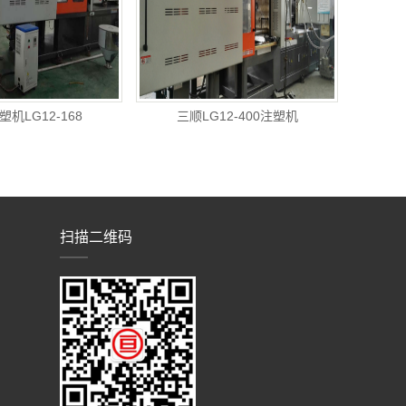
机LG12-168
三顺LG12-400注塑机
扫描二维码