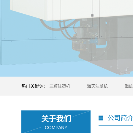
热门关键词：
三顺注塑机
海天注塑机
海雄
公司简
关于我们
COMPANY