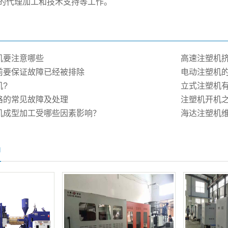
的代理加工和技术支持等工作。
机要注意哪些
高速注塑机
前要保证故障已经被排除
电动注塑机
​?
立式注塑机
路的常见故障及处理
注塑机开机
机成型加工受哪些因素影响？
海达注塑机
品