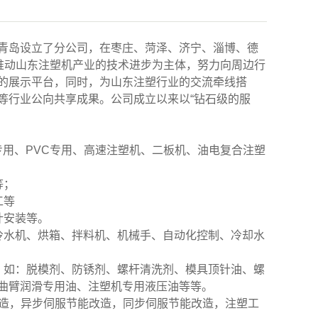
青岛设立了分公司，在枣庄、菏泽、济宁、淄博、德
推动山东注塑机产业的技术进步为主体，努力向周边行
的展示平台，同时，为山东注塑行业的交流牵线搭
等行业公向共享成果。公司成立以来以“钻石级的服
T专用、PVC专用、高速注塑机、二板机、油电复合注塑
等；
工等
计安装等。
冷水机、烘箱、拌料机、机械手、自动化控制、冷却水
，如：脱模剂、防锈剂、螺杆清洗剂、模具顶针油、螺
曲臂润滑专用油、注塑机专用液压油等等。
改造，异步伺服节能改造，同步伺服节能改造，注塑工