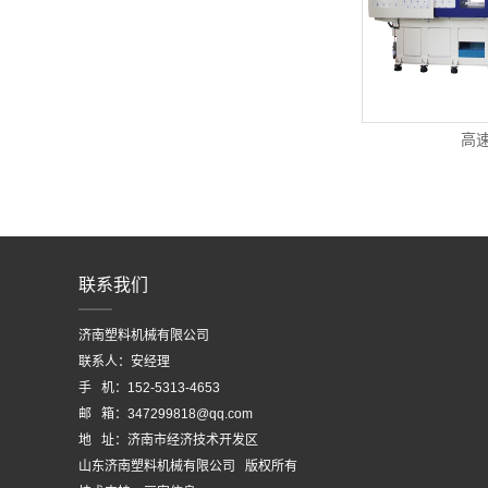
高
联系我们
济南塑料机械有限公司
联系人：安经理
手 机：152-5313-4653
邮 箱：347299818@qq.com
地 址：济南市经济技术开发区
山东济南塑料机械有限公司 版权所有