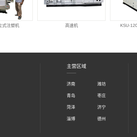
00立式注塑机
高速机
KSU-1
主营区域
济南
潍坊
青岛
枣庄
菏泽
济宁
淄博
德州