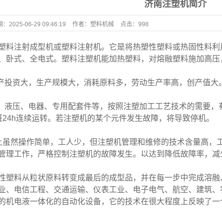
济南注塑机简介
期：
2025-06-29 09:46:19
作者：
塑料机械
点击：
998
塑料注射成型机或塑料注射机。它是将热塑性塑料或热固性料利
、卧式、全电式。塑料注塑机能加热塑料，对熔融塑料施加高压
资产投资大，生产规模大，消耗原料多，劳动生产率高，创产值大
械、液压、电器、专用配套件等，按照注塑加工工艺技术的需要
班24h连续运转。若注塑机的某个元件发生故障，将导致停机。
上虽然操作简单，工人少，但注塑机管理和维修的技术含量高，
管理工作，严格控制注塑机的故障发生。以达到降低故障率，减
性塑料从粒状原料转变成最后的成型品，并在每一步中完成溶融
业、电信工程、交通运输、仪表工业、电子电气、航空、建筑、
的机电液一体化的自动化设备，它的技术在很大程度上反映了一