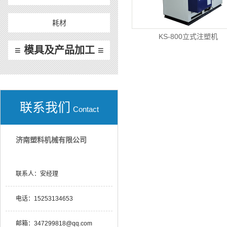
耗材
KS-800立式注塑机
≡ 模具及产品加工 ≡
联系我们
Contact
济南塑料机械有限公司
联系人：
安经理
电话：
15253134653
邮箱：
347299818@qq.com