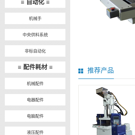
≡ 自动化 ≡
机械手
中央供料系统
非标自动化
≡ 配件耗材 ≡
推荐产品
机械配件
电器配件
电脑配件
液压配件