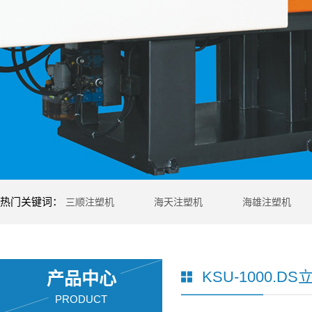
热门关键词：
三顺注塑机
海天注塑机
海雄注塑机
KSU-1000.D
产品中心
PRODUCT