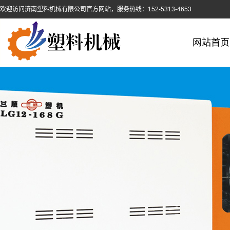
欢迎访问济南塑料机械有限公司官方网站，服务热线：152-5313-4653
网站首页