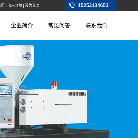
15253134653
我们
|
加入收藏
|
设为首页
企业简介
常见问答
联系我们