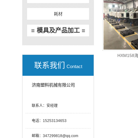
耗材
≡ 模具及产品加工 ≡
HXM15
联系我们
Contact
济南塑料机械有限公司
联系人：
安经理
电话：
15253134653
邮箱：
347299818@qq.com