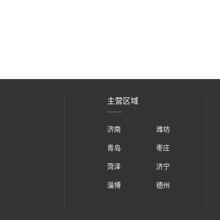
主营区域
济南
潍坊
青岛
枣庄
菏泽
济宁
淄博
德州