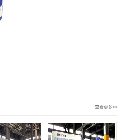
查看更多>>