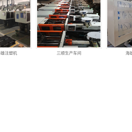
8海雄注塑机
三顺生产车间
海雄