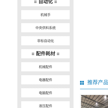
≡ 自动化 ≡
机械手
中央供料系统
非标自动化
≡ 配件耗材 ≡
机械配件
电器配件
推荐产
电脑配件
液压配件