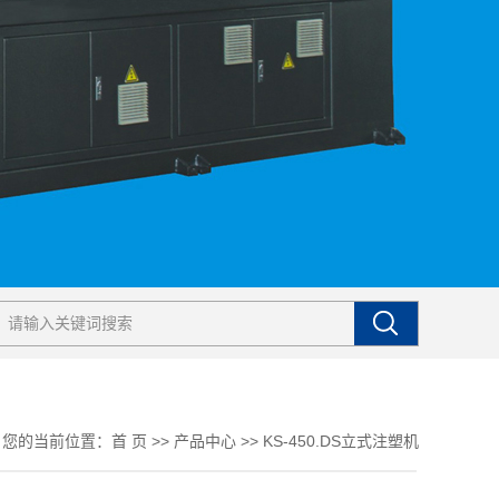
您的当前位置：
首 页
>>
产品中心
>>
KS-450.DS立式注塑机