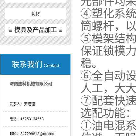
元部件均
④塑化系
耗材
筒螺杆，
≡ 模具及产品加工 ≡
⑤模架结
保证锁模
稳。
联系我们
Contact
⑥全自动
济南塑料机械有限公司
人工，大
⑦配套快
联系人：
安经理
选配功能
电话：
15253134653
①油电混
邮箱：
347299818@qq.com