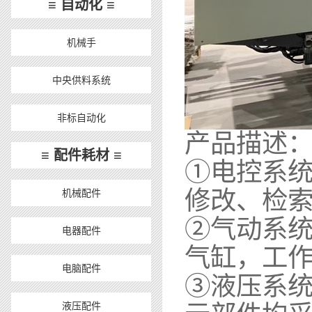
≡ 自动化 ≡
机械手
中央供料系统
非标自动化
产品描述
≡ 配件耗材 ≡
①电控系
修改、检
机械配件
②气动系
电器配件
气缸，工
电脑配件
③液压系
液压配件