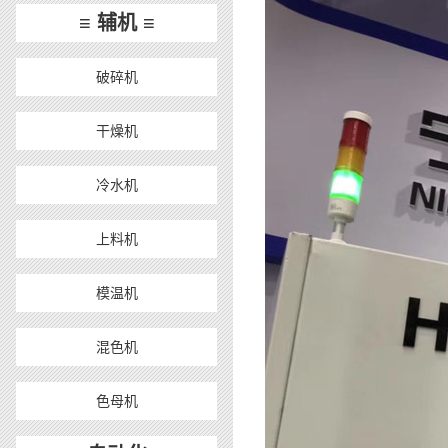
≡ 辅机 ≡
破碎机
干燥机
冷水机
上料机
模温机
混色机
色母机