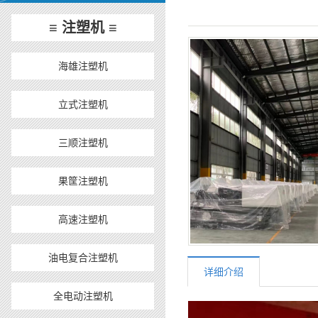
≡ 注塑机 ≡
海雄注塑机
立式注塑机
三顺注塑机
果筐注塑机
高速注塑机
油电复合注塑机
详细介绍
全电动注塑机