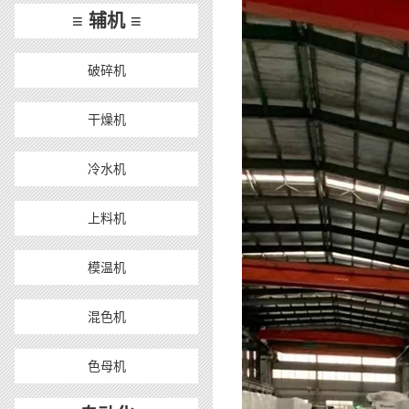
≡ 辅机 ≡
破碎机
干燥机
冷水机
上料机
模温机
混色机
色母机