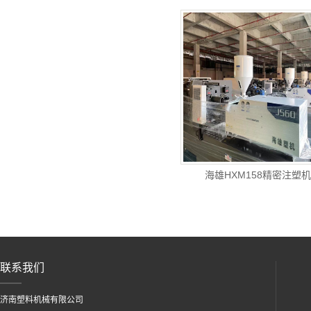
海雄HXM158精密注塑机
联系我们
济南塑料机械有限公司