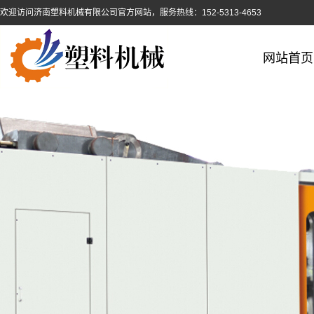
欢迎访问济南塑料机械有限公司官方网站，服务热线：152-5313-4653
网站首页