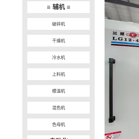
≡ 辅机 ≡
破碎机
干燥机
冷水机
上料机
模温机
混色机
色母机