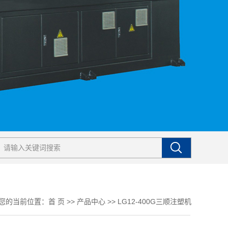
您的当前位置：
首 页
>>
产品中心
>>
LG12-400G三顺注塑机