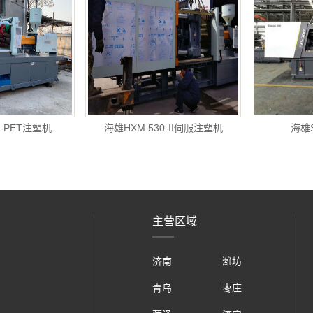
8-PET注塑机
海雄HXM 530-II伺服注塑机
海雄
主营区域
济南
潍坊
青岛
枣庄